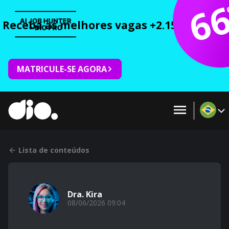
6
Receba as melhores vagas +2.150 cursos 
MATRICULE-SE AGORA
Lista de conteúdos
Dra. Kira
08/06/2026 09:04