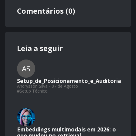
Comentários (0)
Leia a seguir
AS
Setup_de_Posicionamento_e_Auditoria
Andrysson Silva - 07 de Agosto
#
Setup Técnico
Embeddings multimodais em 2026: o
que mudou no retrieval