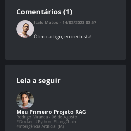
Comentários (1)
Italo Matos - 14/02/2023 08:57
Ótimo artigo, eu irei testa!
Leia a seguir
Meu Primeiro Projeto RAG
Rodrigo Miranda - 06 de Agosto
#
Docker
#
Python
#
LangChain
#
Inteligência Artificial (IA)