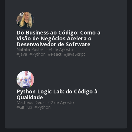
Do Business ao Código: Como a
Visão de Negócios Acelera o
Desenvolvedor de Software
Natalia Pastre - 04 de Agosto
#
Java
#
Python
#
React
#
JavaScript
Python Logic Lab: do Código à
Qualidade
Matheus Deus - 02 de Agosto
#
GitHub
#
Python