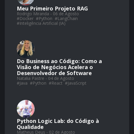
Meu Primeiro Projeto RAG
Rodrigo Miranda - 06 de Agosto
#
Docker
#
Python
#
LangChain
#
Inteligência Artificial (IA)
Do Business ao Código: Como a
Visão de Negócios Acelera o
Desenvolvedor de Software
Natalia Pastre - 04 de Agosto
#
Java
#
Python
#
React
#
JavaScript
Python Logic Lab: do Código à
Qualidade
Matheus Deus - 02 de Agosto