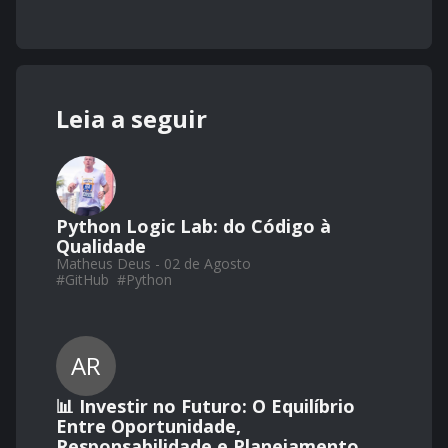
Leia a seguir
Python Logic Lab: do Código à
Qualidade
Matheus Deus - 02 de Agosto
#
GitHub
#
Python
AR
📊 Investir no Futuro: O Equilíbrio
Entre Oportunidade,
Responsabilidade e Planejamento