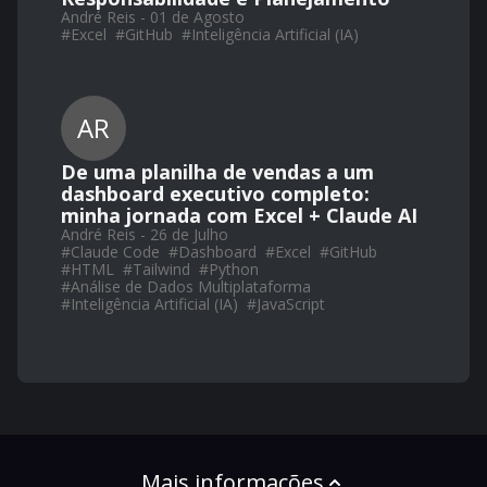
André Reis - 01 de Agosto
#
Excel
#
GitHub
#
Inteligência Artificial (IA)
AR
De uma planilha de vendas a um
dashboard executivo completo:
minha jornada com Excel + Claude AI
André Reis - 26 de Julho
#
Claude Code
#
Dashboard
#
Excel
#
GitHub
#
HTML
#
Tailwind
#
Python
#
Análise de Dados Multiplataforma
#
Inteligência Artificial (IA)
#
JavaScript
Mais informações