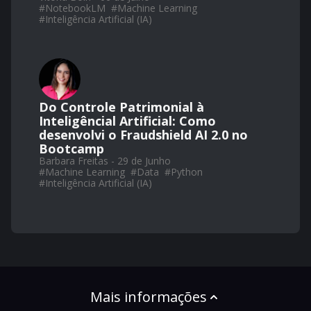
#
NotebookLM
#
Machine Learning
#
Inteligência Artificial (IA)
Do Controle Patrimonial à
Inteligêncial Artificial: Como
desenvolvi o Fraudshield AI 2.0 no
Bootcamp
Barbara Freitas - 29 de Junho
#
Machine Learning
#
Data
#
Python
#
Inteligência Artificial (IA)
Mais informações