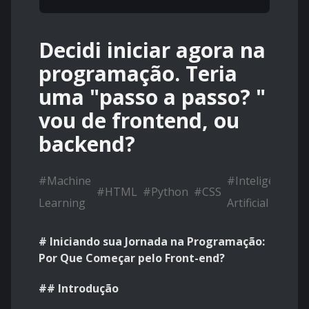
Decidi iniciar agora na
programação. Teria
uma "passo a passo? "
vou de frontend, ou
backend?
#
Machine
#
Inteligência
#
HTML
#
Python
#
CSS
#
Learning
Artificial (IA)
# Iniciando sua Jornada na Programação:
Por Que Começar pelo Front-end?
## Introdução