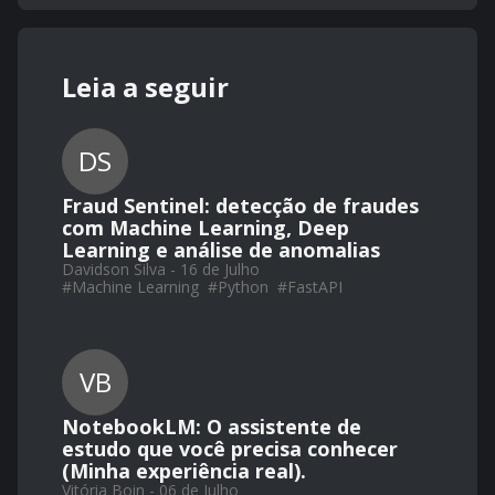
Leia a seguir
DS
Fraud Sentinel: detecção de fraudes
com Machine Learning, Deep
Learning e análise de anomalias
Davidson Silva - 16 de Julho
#
Machine Learning
#
Python
#
FastAPI
VB
NotebookLM: O assistente de
estudo que você precisa conhecer
(Minha experiência real).
Vitória Boin - 06 de Julho