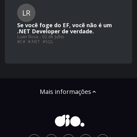
LR
Se você foge do EF, você não é um
.NET Developer de verdade.
Luan Rosa - 02 de Julho
#
C#
#
.NET
#
SQL
Mais informações