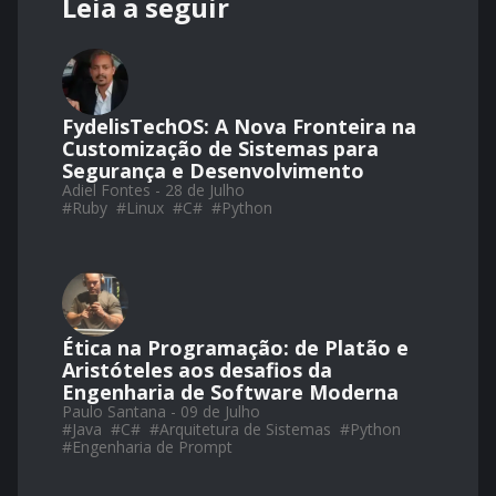
Leia a seguir
FydelisTechOS: A Nova Fronteira na
Customização de Sistemas para
Segurança e Desenvolvimento
Adiel Fontes - 28 de Julho
#
Ruby
#
Linux
#
C#
#
Python
Ética na Programação: de Platão e
Aristóteles aos desafios da
Engenharia de Software Moderna
Paulo Santana - 09 de Julho
#
Java
#
C#
#
Arquitetura de Sistemas
#
Python
#
Engenharia de Prompt