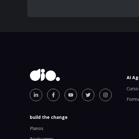
AI Ag
Curso 
Forma
build the change
Planos
Bootcamps