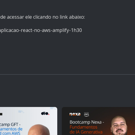
ode acessar ele clicando
n
o link abaixo:
aplicacao-react-no-aws-amplify-1h30