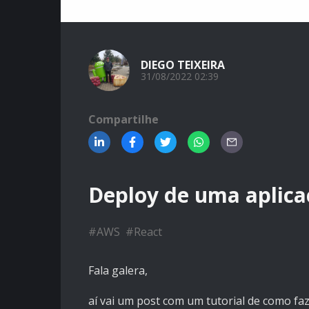
DIEGO TEIXEIRA
31/08/2022 02:39
Compartilhe
Deploy de uma aplica
#
AWS
#
React
Fala galera,
aí vai um post com um tutorial de como f