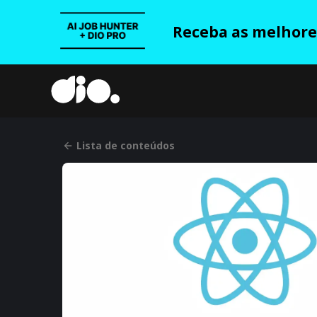
Receba as melhores
Lista de conteúdos