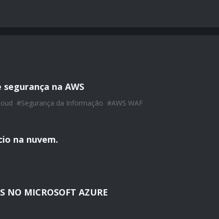
e segurança na AWS
loud
#
Segurança da Informação
#
AWS WAF
ício na nuvem.
S NO MICROSOFT AZURE