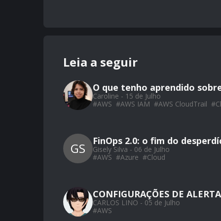
Leia a seguir
O que tenho aprendido sobr
Caroline - 15 de Julho
#
AWS
#
AWS IAM
#
AWS CloudTrail
#
C
FinOps 2.0: o fim do desperd
GS
Gisely Silva - 06 de Julho
#
AWS
#
Azure
#
Cloud
CONFIGURAÇÕES DE ALERTA
CARLOS LINO - 05 de Julho
#
AWS