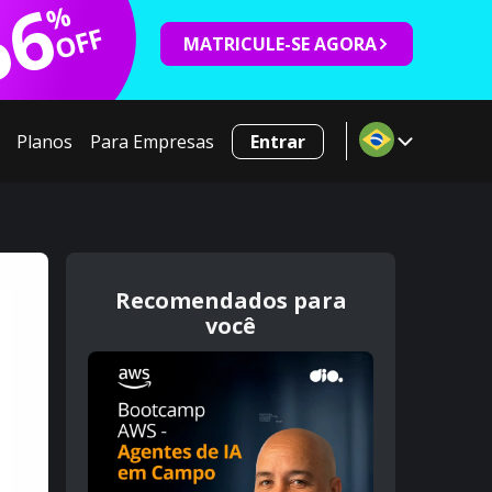
66
%
OFF
MATRICULE-SE AGORA
Planos
Para Empresas
Entrar
Recomendados para
você