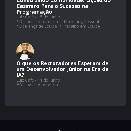
Construindo Comunidade: Lições do
Casimiro Para o Sucesso na
Programação
Luiz Café - 15 de Junho
#
Desperte o potencial
#
Marketing Pessoal
#
Liderança de Equipe
#
Trabalho em Equipe
O que os Recrutadores Esperam de
um Desenvolvedor Júnior na Era da
IA?
Luiz Café - 11 de Junho
#
Desperte o potencial