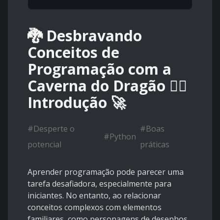
🐉 Desbravando
Conceitos de
Programação com a
Caverna do Dragão 🧙‍♂️
Introdução 🚀
#
Desperte o
#
Boas
#
Python
potencial
práticas
Aprender programação pode parecer uma
tarefa desafiadora, especialmente para
iniciantes. No entanto, ao relacionar
conceitos complexos com elementos
familiares, como personagens de desenhos