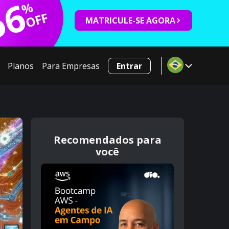
66
%
OFF
MATRICULE-SE AGORA
Planos
Para Empresas
Entrar
Recomendados para
você