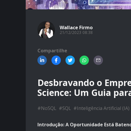
Wallace Firmo
21/12/2023 08:38
Compartilhe
Desbravando o Empr
Science: Um Guia para
#
NoSQL
#
SQL
#
Inteligência Artificial (IA)
Introdução: A Oportunidade Está Baten