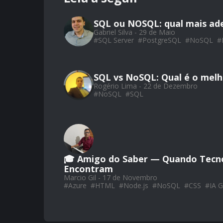
SQL ou NOSQL: qual mais ade
Gabriel Silva - 29 de Maio
#
SQL Server
#
PostgreSQL
#
NoSQL
#
SQL vs NoSQL: Qual é o melh
Rogério Lima - 22 de Dezembro
#
NoSQL
#
SQL
🎓 Amigo do Saber — Quando Tecnol
Encontram
Marcio Gil - 17 de Novembro
#
Azure
#
HTML
#
Node.js
#
NoSQL
#
CSS
#
IA G