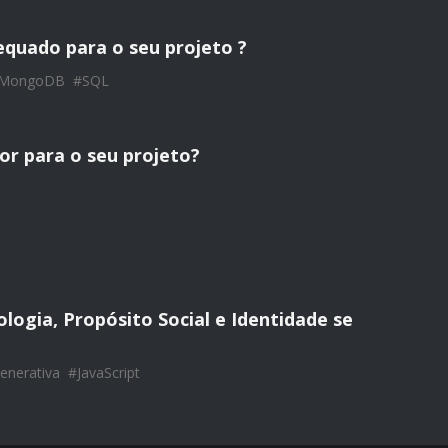
quado para o seu projeto ?
MongoDB
#
SQL
or para o seu projeto?
ogia, Propósito Social e Identidade se
enerativa
#
JavaScript