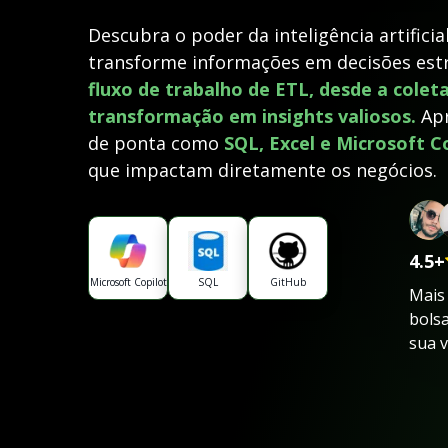
Descubra o poder da inteligência artificia
transforme informações em decisões est
fluxo de trabalho de ETL, desde a colet
transformação em insights valiosos.
Apr
de ponta como
SQL, Excel e Microsoft C
que impactam diretamente os negócios.
4.5+
Microsoft Copilot
SQL
GitHub
Mais
bolsa
sua 