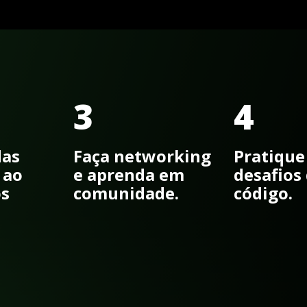
3
4
das
Faça networking
Pratique
 ao
e aprenda em
desafios
os
comunidade.
código.
o