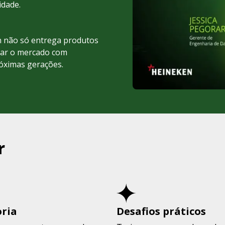
idade.
n não só entrega produtos
mar o mercado com
róximas gerações.
r
ria
Desafios práticos