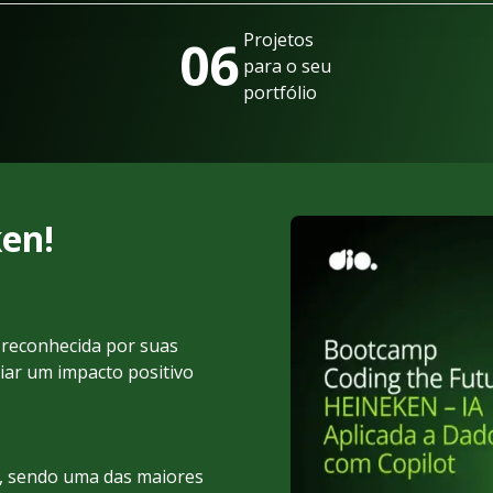
Projetos
06
para o seu
portfólio
en!
 reconhecida por suas
iar um impacto positivo
s, sendo uma das maiores