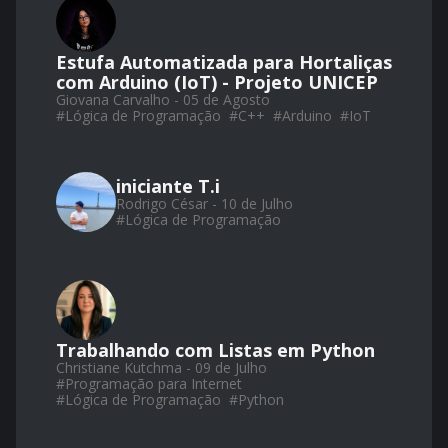
Estufa Automatizada para Hortaliças
com Arduino (IoT) - Projeto UNICEP
Giovana Carvalho - 05 de Agosto
#
Lógica de Programação
#
C++
#
Arduino
#
IoT
iniciante T.i
Rodrigo César - 10 de Julho
#
Lógica de Programação
Trabalhando com Listas em Python
Christiane Kutchma - 09 de Julho
#
Programação para Internet
#
Lógica de Programação
#
Python