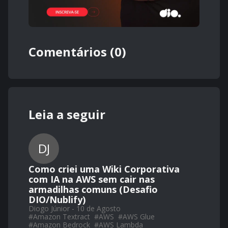
Comentários (0)
Leia a seguir
DJ
Como criei uma Wiki Corporativa
com IA na AWS sem cair nas
armadilhas comuns (Desafio
DIO/Nublify)
Diogo Júnior - 10 de Agosto
#
Amazon Textract
#
AWS
#
AWS Glue
#
Amazon Bedrock
#
AWS Lambda