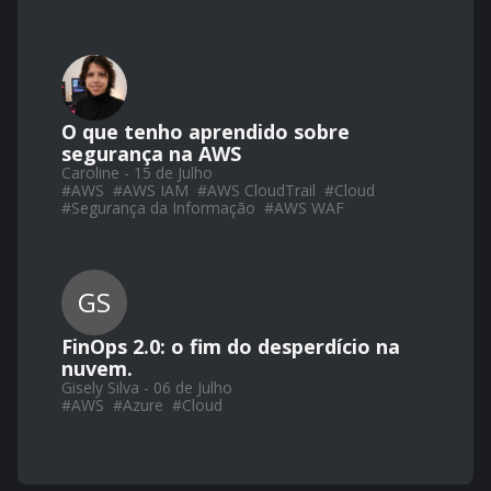
O que tenho aprendido sobre
segurança na AWS
Caroline - 15 de Julho
#
AWS
#
AWS IAM
#
AWS CloudTrail
#
Cloud
#
Segurança da Informação
#
AWS WAF
GS
FinOps 2.0: o fim do desperdício na
nuvem.
Gisely Silva - 06 de Julho
#
AWS
#
Azure
#
Cloud