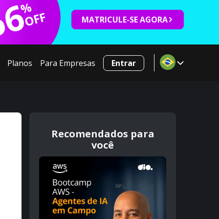
66
%
OFF
MATRICULE-SE AGORA
Planos
Para Empresas
Entrar
Recomendados para
você