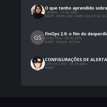
O que tenho aprendido sobr
Caroline - 15 de Julho
#
AWS
#
AWS IAM
#
AWS CloudTrail
#
C
FinOps 2.0: o fim do desperd
GS
Gisely Silva - 06 de Julho
#
AWS
#
Azure
#
Cloud
CONFIGURAÇÕES DE ALERTA
CARLOS LINO - 05 de Julho
#
AWS