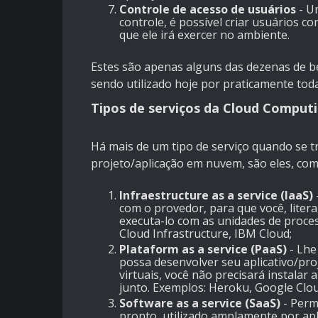
Controle de acesso de usuários
- U
controle, é possível criar usuários c
que ele irá exercer no ambiente.
Estes são apenas alguns das dezenas de b
sendo utilizado hoje por praticamente to
Tipos de serviços da Cloud Computi
Há mais de um tipo de serviço quando se 
projeto/aplicação em nuvem, são eles, com
Infraestructure as a service (IaaS)
com o provedor, para que você, liter
executa-lo com as unidades de proc
Cloud Infrastructure, IBM Cloud;
Plataform as a service (PaaS)
- Lhe
possa desenvolver seu aplicativo/pro
virtuais, você não precisará instalar 
junto. Exemplos: Heroku, Google Clo
Software as a service (SaaS)
- Permi
pronto, utilizado amplamente por apl