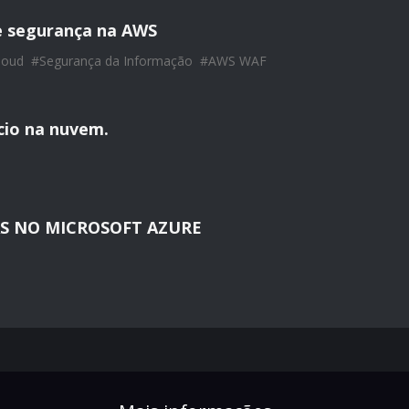
e segurança na AWS
loud
#
Segurança da Informação
#
AWS WAF
ício na nuvem.
S NO MICROSOFT AZURE