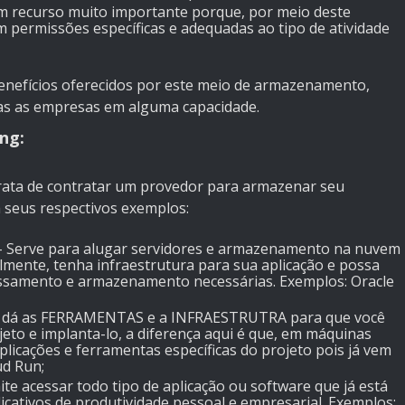
m recurso muito importante porque, por meio deste
om permissões específicas e adequadas ao tipo de atividade
enefícios oferecidos por este meio de armazenamento,
das as empresas em alguma capacidade.
ng:
trata de contratar um provedor para armazenar seu
 seus respectivos exemplos:
- Serve para alugar servidores e armazenamento na nuvem
almente, tenha infraestrutura para sua aplicação e possa
essamento e armazenamento necessárias.
Exemplos: Oracle
 dá as FERRAMENTAS e a INFRAESTRUTRA para que você
jeto e implanta-lo, a diferença aqui é que, em máquinas
aplicações e ferramentas específicas do projeto pois já vem
ud Run;
te acessar todo tipo de aplicação ou software que já está
icativos de produtividade pessoal e empresarial. Exemplos: