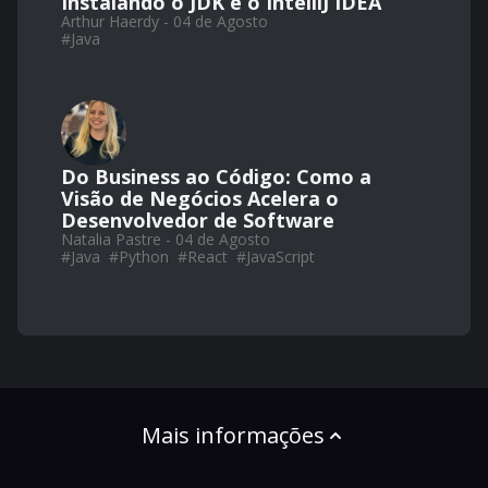
Instalando o JDK e o IntelliJ IDEA
Arthur Haerdy - 04 de Agosto
#
Java
Do Business ao Código: Como a
Visão de Negócios Acelera o
Desenvolvedor de Software
Natalia Pastre - 04 de Agosto
#
Java
#
Python
#
React
#
JavaScript
Mais informações