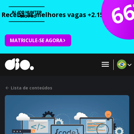
6
Receba as melhores vagas +2.150 cursos 
MATRICULE-SE AGORA
Lista de conteúdos