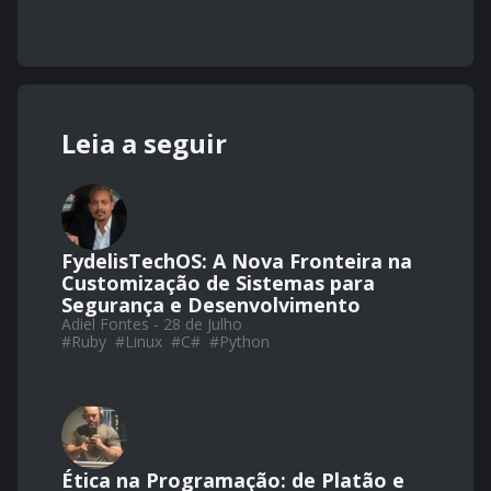
Leia a seguir
FydelisTechOS: A Nova Fronteira na
Customização de Sistemas para
Segurança e Desenvolvimento
Adiel Fontes - 28 de Julho
#
Ruby
#
Linux
#
C#
#
Python
Ética na Programação: de Platão e