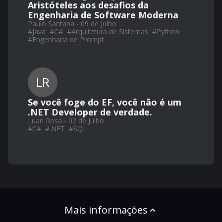
Aristóteles aos desafios da
Engenharia de Software Moderna
Paulo Santana - 09 de Julho
#
Java
#
C#
#
Arquitetura de Sistemas
#
Python
#
Engenharia de Prompt
LR
Se você foge do EF, você não é um
.NET Developer de verdade.
Luan Rosa - 02 de Julho
#
C#
#
.NET
#
SQL
Mais informações