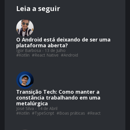
Leia a seguir
O Android está deixando de ser uma
plataforma aberta?
Igor Barbosa - 13 de Julho
#
Kotlin
#
React Native
#
Android
Transição Tech: Como manter a
constância trabalhando em uma
metalúrgica
José Silva - 14 de Abril
#
Kotlin
#
TypeScript
#
Boas práticas
#
React