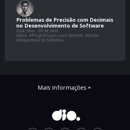
Problemas de Precisão com Decimais
no Desenvolvimento de Software
Erick Silva - 08 de Abril
#
Java
#
Programação para Internet
#
Kotlin
#
Arquitetura de Sistemas
Mais informações