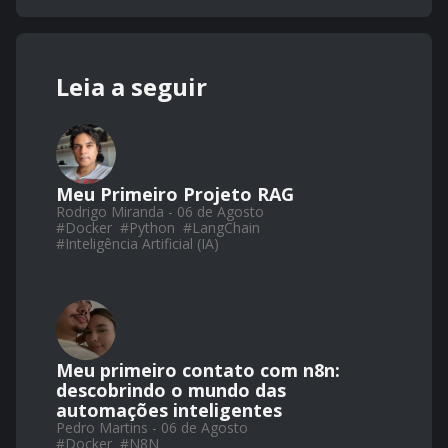
Leia a seguir
Meu Primeiro Projeto RAG
Rodrigo Miranda - 06 de Agosto
#
Docker
#
Python
#
LangChain
#
Inteligência Artificial (IA)
Meu primeiro contato com n8n:
descobrindo o mundo das
automações inteligentes
Pedro Martins - 06 de Agosto
#
Docker
#
N8N