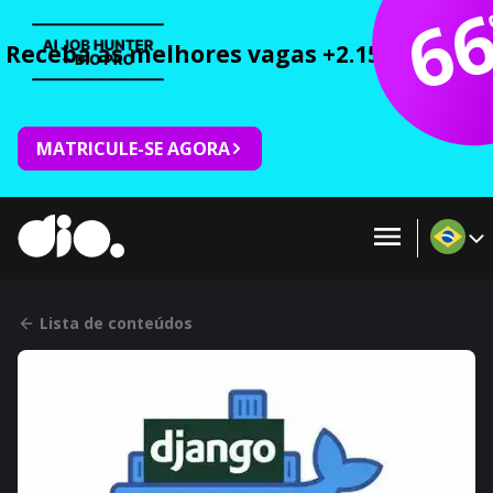
6
Receba as melhores vagas +2.150 cursos 
MATRICULE-SE AGORA
Lista de conteúdos