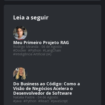
Leia a seguir
Meu Primeiro Projeto RAG
Rodrigo Miranda - 06 de Agosto
#
Docker
#
Python
#
LangChain
#
Inteligência Artificial (IA)
Do Business ao Código: Como a
Visão de Negócios Acelera o
Desenvolvedor de Software
Natalia Pastre - 04 de Agosto
#
Java
#
Python
#
React
#
JavaScript