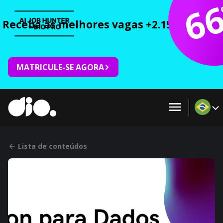
6
Receba as melhores vagas +2.150 cursos 
MATRICULE-SE AGORA
Lista de conteúdos