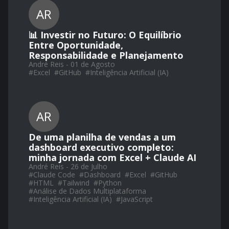
AR
📊 Investir no Futuro: O Equilíbrio
Entre Oportunidade,
Responsabilidade e Planejamento
André Reis - 01 de Agosto
#
Excel
#
GitHub
#
Inteligência Artificial (IA)
AR
De uma planilha de vendas a um
dashboard executivo completo:
minha jornada com Excel + Claude AI
André Reis - 26 de Julho
#
Claude Code
#
Dashboard
#
Excel
#
GitHub
#
HTML
#
Tailwind
#
Python
#
Análise de Dados Multiplataforma
#
Inteligência Artificial (IA)
#
JavaScript