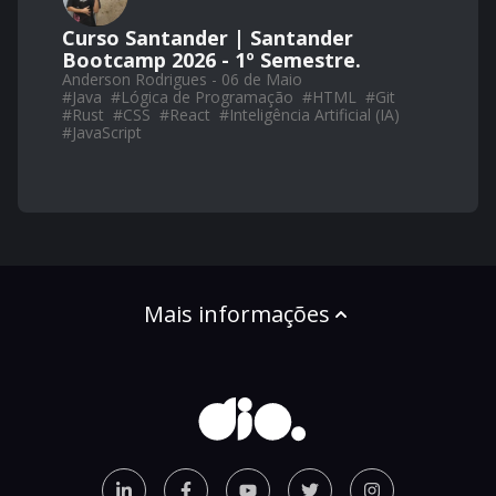
Curso Santander | Santander
Bootcamp 2026 - 1º Semestre.
Anderson Rodrigues - 06 de Maio
#
Java
#
Lógica de Programação
#
HTML
#
Git
#
Rust
#
CSS
#
React
#
Inteligência Artificial (IA)
#
JavaScript
Mais informações