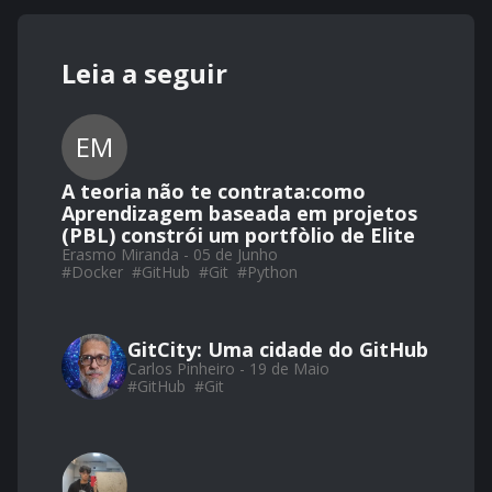
Leia a seguir
EM
A teoria não te contrata:como
Aprendizagem baseada em projetos
(PBL) constrói um portfòlio de Elite
Erasmo Miranda - 05 de Junho
#
Docker
#
GitHub
#
Git
#
Python
GitCity: Uma cidade do GitHub
Carlos Pinheiro - 19 de Maio
#
GitHub
#
Git