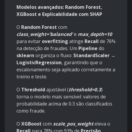
Modelos avançados: Random Forest,
XGBoost e Explicabilidade com SHAP
O
Random Forest
com
class_weight='balanced'
e
max_depth=10
para evitar
overfitting
atinge
Recall
de 76%
na detecção de fraudes. Um
Pipeline
do
sklearn
organiza o fluxo:
StandardScaler →
LogisticRegression
, garantindo que o
escalonamento seja aplicado corretamente a
treino e teste.
O
Threshold
ajustável (
threshold=0.3
)
torna o modelo mais sensível: valores de
probabilidade acima de 0.3 são classificados
como fraude.
O
XGBoost
com
scale_pos_weight
eleva o
Recall
para 78% com 93% de
Precisão
.