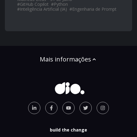
#
GitHub Copilot
#
Python
#
Inteligência Artificial (IA)
#
Engenharia de Prompt
Mais informações
build the change