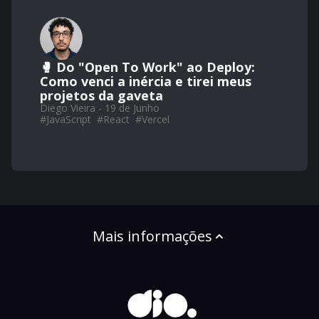
🥊 Do "Open To Work" ao Deploy:
Como venci a inércia e tirei meus
projetos da gaveta
Diego Vieira - 19 de Junho
#
JavaScript
#
React
#
Vercel
Mais informações