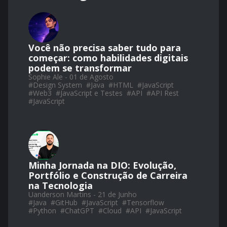
Você não precisa saber tudo para
começar: como habilidades digitais
podem se transformar
Sophie Ale - 01 de Agosto
#
Design System
#
Java
#
HTML
#
JavaScript
#
Web3
#
JavaScript e Testes
#
API
#
API Rest
#
JavaScript
Minha Jornada na DIO: Evolução,
Portfólio e Construção de Carreira
na Tecnologia
Uanderson Martins - 21 de Junho
#
Java
#
GitHub
#
JavaScript
#
Tensorflow
#
Python
#
ChatGPT
#
Cloud
#
API
#
JavaScript