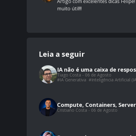
Artigo com excelentes dicas Felip
muito útil!!!
Leia a seguir
IA não é uma caixa de respos
Tiago Costa - 06 de Agosto
#
IA Generativa
#
Inteligência Artificial (I
Compute, Containers, Server
Cristiano Costa - 06 de Agosto