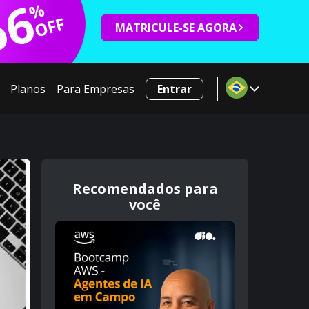
66
%
OFF
MATRICULE-SE AGORA
Planos
Para Empresas
Entrar
Recomendados para
você