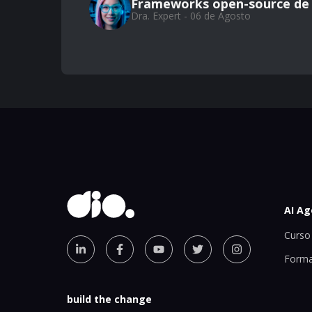
Frameworks open-source de
Dra. Expert - 06 de Agosto
AI Ag
Curso 
Forma
build the change