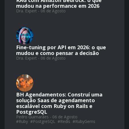
RAG com Amazon Bedrock: o que
mudou na performance em 2026
Dra. Expert - 06 de Agosto
Fine-tuning por API em 2026: o que
mudou e como pensar a decisão
Dra. Expert - 06 de Agosto
BH Agendamentos: Construí uma
solução Saas de agendamento
escalável com Ruby on Rails e
PostgreSQL
Pedro Guimarães - 06 de Agosto
#
Ruby
#
PostgreSQL
#
Redis
#
RubyGems