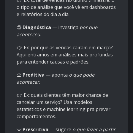
👉 Ex: total de vendas no último trimestre. É
o tipo de análise que você vê em dashboards
e relatórios do dia a dia.
🧐
Diagnóstica
— investiga
por que
aconteceu
.
👉 Ex: por que as vendas caíram em março?
Aqui entramos em análises mais profundas
para entender causas e padrões.
🔮
Preditiva
— aponta
o que pode
acontecer
.
👉 Ex: quais clientes têm maior chance de
cancelar um serviço? Usa modelos
estatísticos e machine learning pra prever
comportamentos.
💡
Prescritiva
— sugere
o que fazer a partir