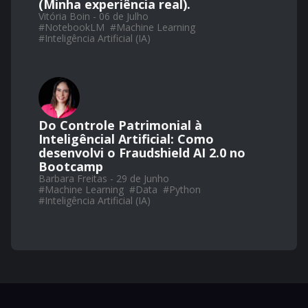
(Minha experiência real).
Vitória Boin - 06 de Julho
#
NotebookLM
#
Machine Learning
#
Inteligência Artificial (IA)
Do Controle Patrimonial à
Inteligêncial Artificial: Como
desenvolvi o Fraudshield AI 2.0 no
Bootcamp
Barbara Freitas - 29 de Junho
#
Machine Learning
#
Data
#
Python
#
Inteligência Artificial (IA)