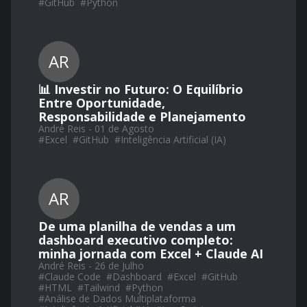
#
GitHub
#
Python
AR
📊 Investir no Futuro: O Equilíbrio
Entre Oportunidade,
Responsabilidade e Planejamento
André Reis - 01 de Agosto
#
Excel
#
GitHub
#
Inteligência Artificial (IA)
AR
De uma planilha de vendas a um
dashboard executivo completo:
minha jornada com Excel + Claude AI
André Reis - 26 de Julho
#
Claude Code
#
Dashboard
#
Excel
#
GitHub
#
HTML
#
Tailwind
#
Python
#
Análise de Dados Multiplataforma