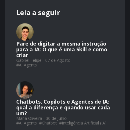
Leia a seguir
Pare de digitar a mesma instrução
para a IA: O que é uma Skill e como
criar
Gabriel Felipe - 07 de Agosto
#
AI Agents
Chatbots, Copilots e Agentes de IA:
qual a diferença e quando usar cada
um?
Maria Oliveira - 30 de Julho
#
AI Agents
#
Chatbot
#
Inteligência Artificial (IA)