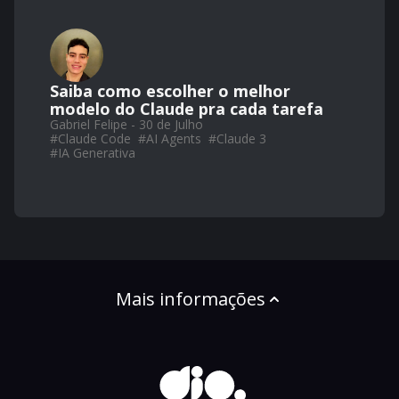
Saiba como escolher o melhor
modelo do Claude pra cada tarefa
Gabriel Felipe - 30 de Julho
#
Claude Code
#
AI Agents
#
Claude 3
#
IA Generativa
Mais informações