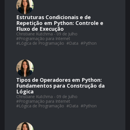
Estruturas Condicionais e de
Repetição em Python: Controle e
Fluxo de Execução
Christiane Kutchma - 09 de Julho
#
Programação para Internet
#
Lógica de Programação
#
Data
#
Python
Tipos de Operadores em Python:
Fundamentos para Construção da
Lógica
Christiane Kutchma - 09 de Julho
#
Programação para Internet
#
Lógica de Programação
#
Data
#
Python