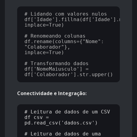
# Lidando com valores nulos

df['Idade'].fillna(df['Idade'].mean()
inplace=True)

# Renomeando colunas

df.rename(columns={"Nome": 
"Colaborador"}, 
inplace=True)

# Transformando dados

df['NomeMaiusculo'] = 
Conectividade e Integração:
# Leitura de dados de um CSV

df_csv = 
pd.read_csv('dados.csv')

# Leitura de dados de uma 