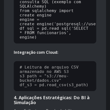
consulta SQL (exemplo com 
SQLAlchemy)

from sqlalchemy import 
create_engine

engine = 
create_engine('postgresql://user:senh
df_sql = pd.read_sql('SELECT 
* FROM funcionarios', 
Integração com Cloud:
# Leitura de arquivo CSV 
armazenado no AWS S3

s3_path = "s3://meu-
bucket/dados.csv"

4. Aplicações Estratégicas: Do BI à
Simulação