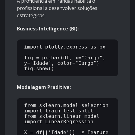
A proficiência em Pandas habilita o
profissional a desenvolver soluções
estratégicas:
Business Intelligence (BI):
import plotly.express as px

fig = px.bar(df, x="Cargo", 
y="Idade", color="Cargo")

Modelagem Preditiva:
from sklearn.model_selection 
import train_test_split

from sklearn.linear_model 
import LinearRegression

X = df[['Idade']]  # Feature
