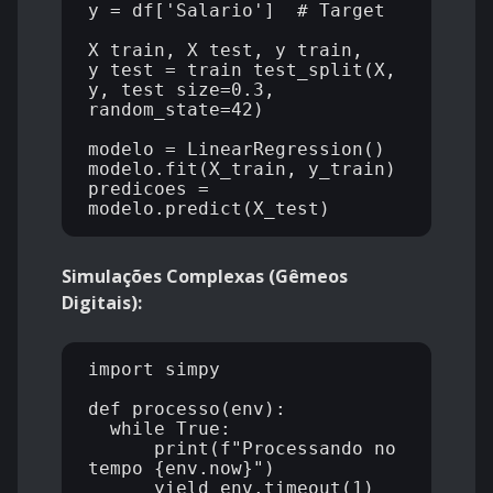
y = df['Salario']  # Target

X_train, X_test, y_train, 
y_test = train_test_split(X, 
y, test_size=0.3, 
random_state=42)

modelo = LinearRegression()

modelo.fit(X_train, y_train)

predicoes = 
Simulações Complexas (Gêmeos
Digitais):
import simpy

def processo(env):

  while True:

      print(f"Processando no 
tempo {env.now}")

      yield env.timeout(1)
