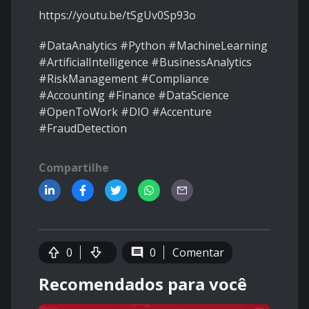
https://youtu.be/tSgUv0Sp93o
#DataAnalytics #Python #MachineLearning
#ArtificialIntelligence #BusinessAnalytics
#RiskManagement #Compliance
#Accounting #Finance #DataScience
#OpenToWork #DIO #Accenture
#FraudDetection
Compartilhe
0
0
Comentar
Recomendados para você