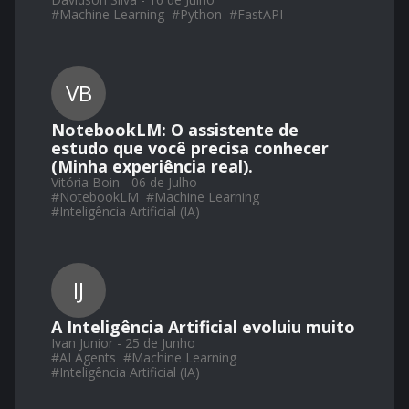
#
Machine Learning
#
Python
#
FastAPI
VB
NotebookLM: O assistente de
estudo que você precisa conhecer
(Minha experiência real).
Vitória Boin - 06 de Julho
#
NotebookLM
#
Machine Learning
#
Inteligência Artificial (IA)
IJ
A Inteligência Artificial evoluiu muito
Ivan Junior - 25 de Junho
#
AI Agents
#
Machine Learning
#
Inteligência Artificial (IA)