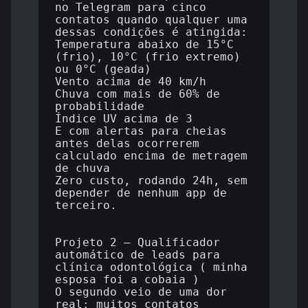
no Telegram para cinco 
contatos quando qualquer uma 
dessas condições é atingida:

Temperatura abaixo de 15°C 
(frio), 10°C (frio extremo) 
ou 0°C (geada)

Vento acima de 40 km/h

Chuva com mais de 60% de 
probabilidade

Índice UV acima de 3

E com alertas para cheias 
antes delas ocorrerem 
calculado encima de metragem 
de chuva

Zero custo, rodando 24h, sem 
depender de nenhum app de 
terceiro.

Projeto 2 — Qualificador 
automático de leads para 
clínica odontológica ( minha 
esposa foi a cobaia ) 

O segundo veio de uma dor 
real: muitos contatos 