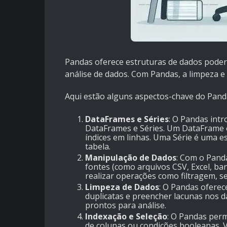
Pandas oferece estruturas de dados poderos
análise de dados. Com Pandas, a limpeza 
Aqui estão alguns aspectos-chave do Pand
DataFrames e Séries
: O Pandas intr
DataFrames e Séries. Um DataFrame é
índices em linhas. Uma Série é uma 
tabela.
Manipulação de Dados
: Com o Pand
fontes (como arquivos CSV, Excel, ba
realizar operações como filtragem, s
Limpeza de Dados
: O Pandas oferec
duplicatas e preencher lacunas nos d
prontos para análise.
Indexação e Seleção
: O Pandas per
de colunas ou condições booleanas. V