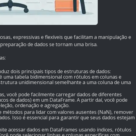
as, expressivas e flexíveis que facilitam a manipulação e
e preparação de dados se tornam uma brisa.
as:
oduz dois principais tipos de estruturas de dados:
 uma tabela bidimensional com rótulos em colunas e
estrutura unidimensional semelhante a uma coluna de uma
as, você pode facilmente carregar dados de diferentes
ncos de dados) em um DataFrame. A partir daí, você pode
eleção, ordenação e agregação.
e métodos para lidar com valores ausentes (NaN), remover
ados. Isso é essencial para garantir que seus dados estejam
mite acessar dados em DataFrames usando índices, rótulos
ocê pode selecionar linhas e colunas específicas com