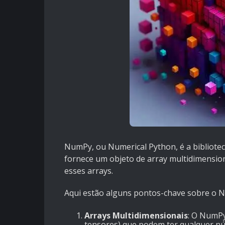
NumPy, ou Numerical Python, é a bibliotec
fornece um objeto de array multidimensio
esses arrays.
Aqui estão alguns pontos-chave sobre o 
Arrays Multidimensionais
: O NumPy
tensores) que podem ter qualquer nú