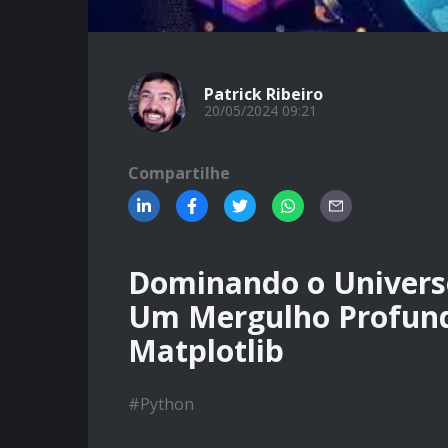
Patrick Ribeiro
20/05/2024 09:21
Compartilhe
Dominando o Universo
Um Mergulho Profun
Matplotlib
#
Python