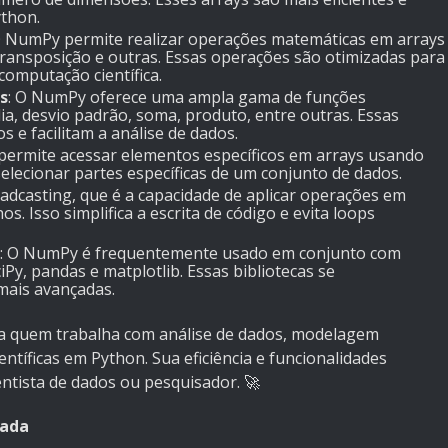
ython.
O NumPy permite realizar operações matemáticas em arrays
 transposição e outras. Essas operações são otimizadas para
omputação científica.
s
: O NumPy oferece uma ampla gama de funções
ia, desvio padrão, soma, produto, entre outras. Essas
os e facilitam a análise de dados.
permite acessar elementos específicos em arrays usando
 selecionar partes específicas de um conjunto de dados.
dcasting, que é a capacidade de aplicar operações em
. Isso simplifica a escrita de código e evita loops
: O NumPy é frequentemente usado em conjunto com
ciPy, pandas e matplotlib. Essas bibliotecas se
ais avançadas.
 quem trabalha com análise de dados, modelagem
entíficas em Python. Sua eficiência e funcionalidades
ntista de dados ou pesquisador. 🚀
cada