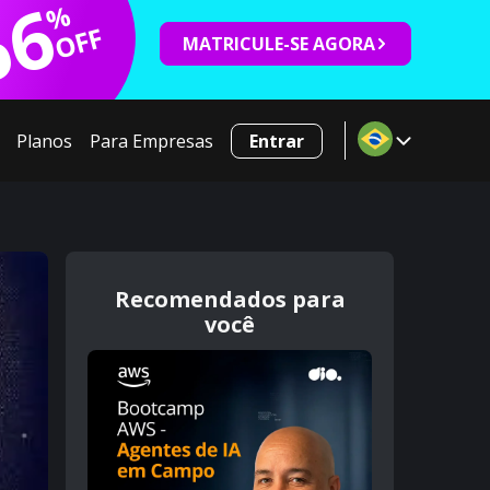
66
%
OFF
MATRICULE-SE AGORA
Planos
Para Empresas
Entrar
Recomendados para
você