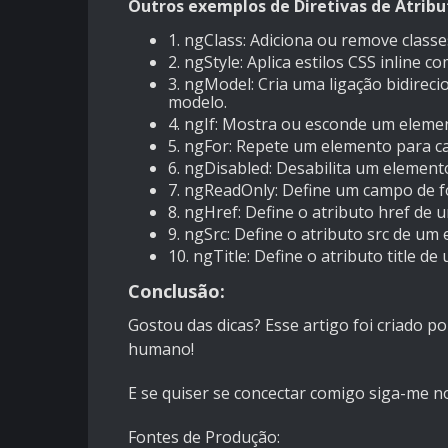
Outros exemplos de Diretivas de Atribu
1.
ngClass: Adiciona ou remove class
2.
ngStyle: Aplica estilos CSS inline 
3.
ngModel: Cria uma ligação bidirec
modelo.
4.
ngIf: Mostra ou esconde um eleme
5.
ngFor: Repete um elemento para ca
6.
ngDisabled: Desabilita um element
7.
ngReadOnly: Define um campo de fo
8.
ngHref: Define o atributo href de
9.
ngSrc: Define o atributo src de um
10.
ngTitle: Define o atributo title 
Conclusão:
Gostou das dicas? Esse artigo foi criado po
humano!
E se quiser se concectar comigo siga-me 
Fontes de Produção: