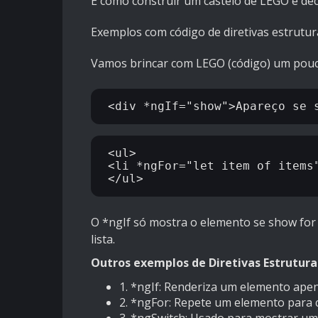
É como construir um castelo de LEGO e deci
Exemplos com código de diretivas estrutur
Vamos brincar com LEGO (código) um pouc
<ul>

<li *ngFor="let item of items"
O *ngIf só mostra o elemento se show for
lista.
Outros exemplos de Diretivas Estrutura
1.
*ngIf: Renderiza um elemento apena
2.
*ngFor: Repete um elemento para c
3.
*ngSwitch: Usado para mostrar um