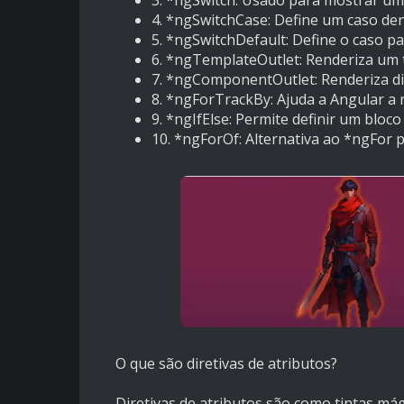
4.
*ngSwitchCase: Define um caso den
5.
*ngSwitchDefault: Define o caso pa
6.
*ngTemplateOutlet: Renderiza um t
7.
*ngComponentOutlet: Renderiza d
8.
*ngForTrackBy: Ajuda a Angular a r
9.
*ngIfElse: Permite definir um bloco
10.
*ngForOf: Alternativa ao *ngFor p
O que são diretivas de atributos?
Diretivas de atributos são como tintas má