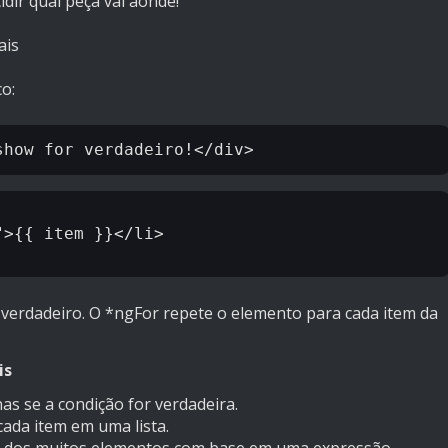
dir qual peça vai aonde!
ais
o:
>{{ item }}</li>

 verdadeiro. O *ngFor repete o elemento para cada item da
is
s se a condição for verdadeira.
ada item em uma lista.
 dos muitos elementos com base em uma expressão.