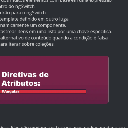
tro do ngSwitch.
drão para o ngSwitch.
emplate definido em outro luga
inamicamente um componente.
astrear itens em uma lista por uma chave específica.
 alternativo de conteúdo quando a condição é falsa.
ara iterar sobre coleções.
gicas. Elas não mudam a estrutura, mas podem mudar a cor,