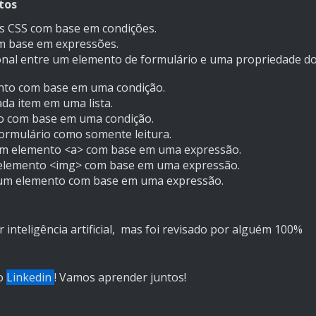
tos
es CSS com base em condições.
com base em expressões.
ional entre um elemento de formulário e uma propriedade d
nto com base em uma condição.
da item em uma lista.
o com base em uma condição.
rmulário como somente leitura.
 um elemento
<
a
>
com base em uma expressão.
 elemento
<
img
>
com base em uma expressão.
de um elemento com base em uma expressão.
r inteligência artificial, mas foi revisado por alguém 100%
no
Linkedin
! Vamos aprender juntos!