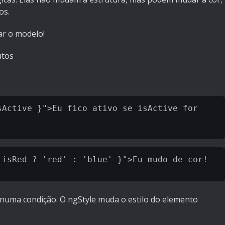
os.
ar o modelo!
utos
Active }">Eu fico ativo se isActive for 
 isRed ? 'red' : 'blue' }">Eu mudo de cor!
 numa condição. O ngStyle muda o estilo do elemento