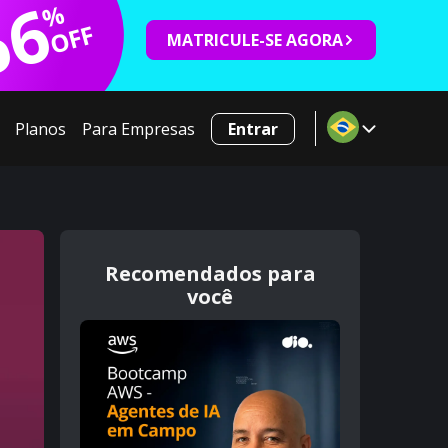
66
%
OFF
MATRICULE-SE AGORA
Planos
Para Empresas
Entrar
Recomendados para
você