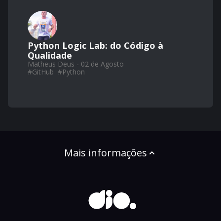
Python Logic Lab: do Código à
Qualidade
Matheus Deus - 02 de Agosto
#
GitHub
#
Python
Mais informações