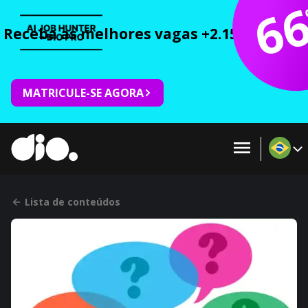
6
Receba as melhores vagas +2.150 cursos 
MATRICULE-SE AGORA
Lista de conteúdos