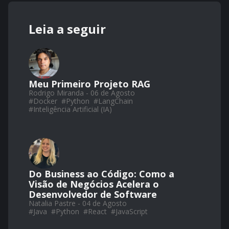
Leia a seguir
Meu Primeiro Projeto RAG
Rodrigo Miranda - 06 de Agosto
#
Docker
#
Python
#
LangChain
#
Inteligência Artificial (IA)
Do Business ao Código: Como a
Visão de Negócios Acelera o
Desenvolvedor de Software
Natalia Pastre - 04 de Agosto
#
Java
#
Python
#
React
#
JavaScript