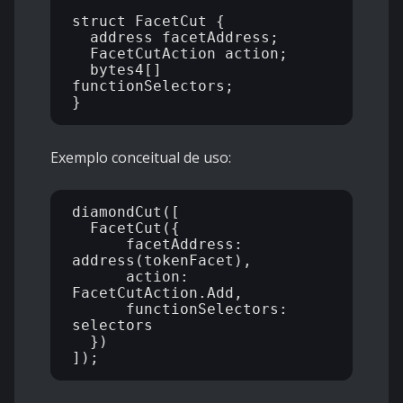
struct FacetCut {

  address facetAddress;

  FacetCutAction action;

  bytes4[] 
functionSelectors;

Exemplo conceitual de uso:
diamondCut([

  FacetCut({

      facetAddress: 
address(tokenFacet),

      action: 
FacetCutAction.Add,

      functionSelectors: 
selectors

  })
