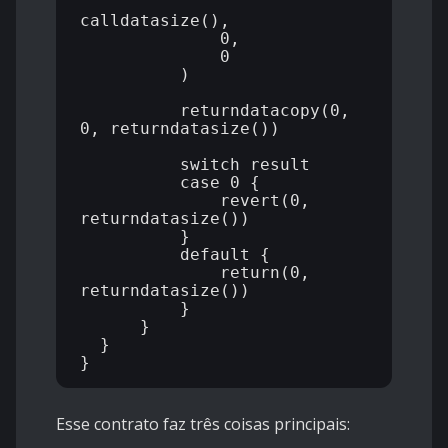
calldatasize(),

              0,

              0

          )

          returndatacopy(0, 
0, returndatasize())

          switch result

          case 0 {

              revert(0, 
returndatasize())

          }

          default {

              return(0, 
returndatasize())

          }

      }

  }

Esse contrato faz três coisas principais: