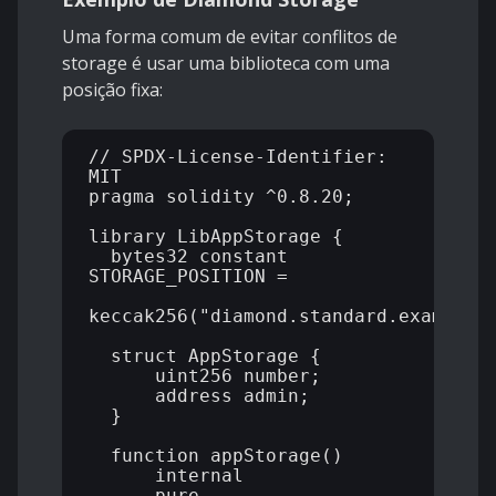
Uma forma comum de evitar conflitos de
storage é usar uma biblioteca com uma
posição fixa:
// SPDX-License-Identifier: 
MIT

pragma solidity ^0.8.20;

library LibAppStorage {

  bytes32 constant 
STORAGE_POSITION =

keccak256("diamond.standard.example.s
  struct AppStorage {

      uint256 number;

      address admin;

  }

  function appStorage()

      internal

      pure
