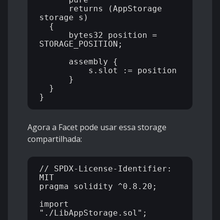
      returns (AppStorage 
storage s)

  {

      bytes32 position = 
STORAGE_POSITION;

      assembly {

          s.slot := position

      }

  }

Agora a Facet pode usar essa storage
compartilhada:
// SPDX-License-Identifier: 
MIT

pragma solidity ^0.8.20;

import 
"./LibAppStorage.sol";
