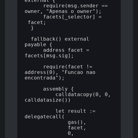
external {

      require(msg.sender == 
owner, "Apenas o owner");

      facets[_selector] = 
_facet;

  }

  fallback() external 
payable {

      address facet = 
facets[msg.sig];

      require(facet != 
address(0), "Funcao nao 
encontrada");

      assembly {

          calldatacopy(0, 0, 
calldatasize())

          let result := 
delegatecall(

              gas(),

              facet,

              0,
