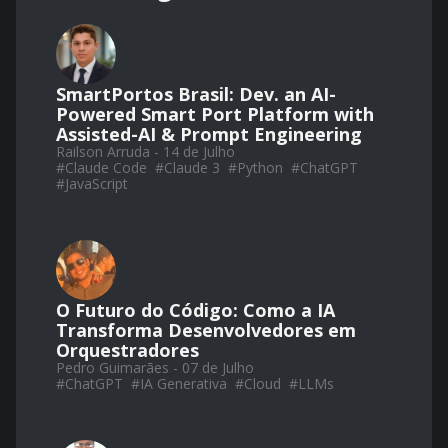
SmartPortos Brasil: Dev. an AI-
Powered Smart Port Platform with
Assisted-AI & Prompt Engineering
Railson Arruda - 14 de Julho
#
Claude Code
#
Claude 3
#
Python
#
ChatGPT
#
JavaScript
O Futuro do Código: Como a IA
Transforma Desenvolvedores em
Orquestradores
Pedro Guimarães - 07 de Julho
#
ChatGPT
#
IA Generativa
#
Cloud
#
LLMs