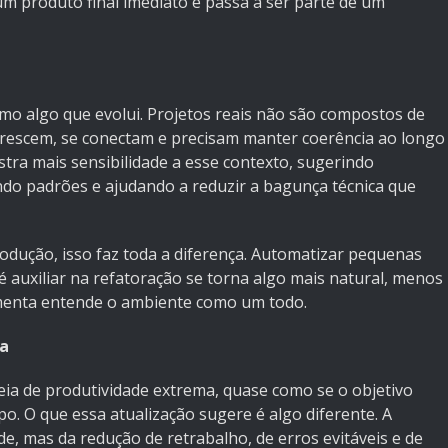
um produto final imediato e passa a ser parte de um
 como algo que evolui. Projetos reais não são compostos de
 crescem, se conectam e precisam manter coerência ao longo
ra mais sensibilidade a esse contexto, sugerindo
ndo padrões e ajudando a reduzir a bagunça técnica que
odução, isso faz toda a diferença. Automatizar pequenas
té auxiliar na refatoração se torna algo mais natural, menos
amenta entende o ambiente como um todo.
ca
ideia de produtividade extrema, quase como se o objetivo
. O que essa atualização sugere é algo diferente. A
e, mas da redução de retrabalho, de erros evitáveis e de