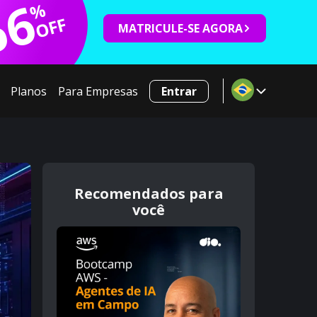
66
%
OFF
MATRICULE-SE AGORA
Planos
Para Empresas
Entrar
Recomendados para
você