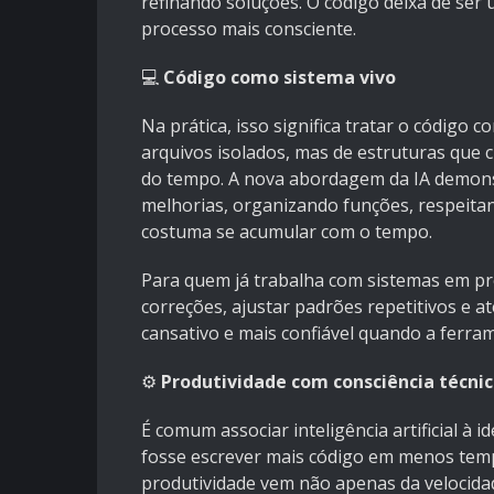
refinando soluções. O código deixa de ser 
processo mais consciente.
💻
Código como sistema vivo
Na prática, isso significa tratar o código
arquivos isolados, mas de estruturas que
do tempo. A nova abordagem da IA demonst
melhorias, organizando funções, respeita
costuma se acumular com o tempo.
Para quem já trabalha com sistemas em pr
correções, ajustar padrões repetitivos e a
cansativo e mais confiável quando a ferr
⚙️
Produtividade com consciência técni
É comum associar inteligência artificial à 
fosse escrever mais código em menos tempo
produtividade vem não apenas da velocidad