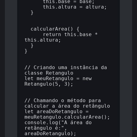
      this.base = base;

      this.altura = altura;

  }

  calcularArea() {

      return this.base * 
this.altura;

  }

}

// Criando uma instância da 
classe Retangulo

let meuRetangulo = new 
Retangulo(5, 3);

// Chamando o método para 
calcular a área do retângulo

let areaDoRetangulo = 
meuRetangulo.calcularArea();

console.log("A área do 
retângulo é:", 