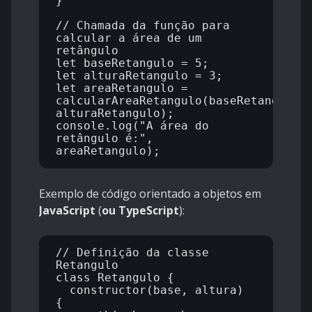
}

// Chamada da função para 
calcular a área de um 
retângulo

let baseRetangulo = 5;

let alturaRetangulo = 3;

let areaRetangulo = 
calcularAreaRetangulo(baseRetangulo, 
alturaRetangulo);

console.log("A área do 
retângulo é:", 
Exemplo de código orientado a objetos em
JavaScript
(
ou
TypeScript
):
// Definição da classe 
Retangulo

class Retangulo {

  constructor(base, altura) 
{
