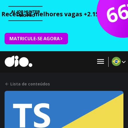
6
Receba as melhores vagas +2.150 cursos 
MATRICULE-SE AGORA
Lista de conteúdos