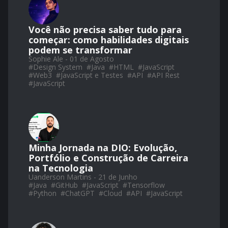
Você não precisa saber tudo para
começar: como habilidades digitais
podem se transformar
Sophie Ale - 01 de Agosto
#
Design System
#
Java
#
HTML
#
JavaScript
#
Web3
#
JavaScript e Testes
#
API
#
API Rest
#
JavaScript
Minha Jornada na DIO: Evolução,
Portfólio e Construção de Carreira
na Tecnologia
Uanderson Martins - 21 de Junho
#
Java
#
GitHub
#
JavaScript
#
Tensorflow
#
Python
#
ChatGPT
#
Cloud
#
API
#
JavaScript