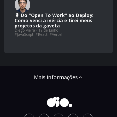
🥊 Do "Open To Work" ao Deploy:
Como venci a inércia e tirei meus
projetos da gaveta
Diego Vieira - 19 de Junho
#
JavaScript
#
React
#
Vercel
Mais informações