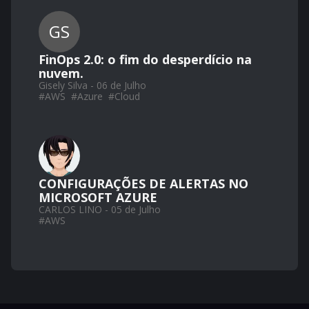
GS
FinOps 2.0: o fim do desperdício na
nuvem.
Gisely Silva - 06 de Julho
#
AWS
#
Azure
#
Cloud
CONFIGURAÇÕES DE ALERTAS NO
MICROSOFT AZURE
CARLOS LINO - 05 de Julho
#
AWS