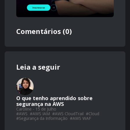
Comentários (0)
Leia a seguir
O que tenho aprendido sobre
segurança na AWS
Caroline - 15 de Julho
#
AWS
#
AWS IAM
#
AWS CloudTrail
#
Cloud
#
Segurança da Informação
#
AWS WAF