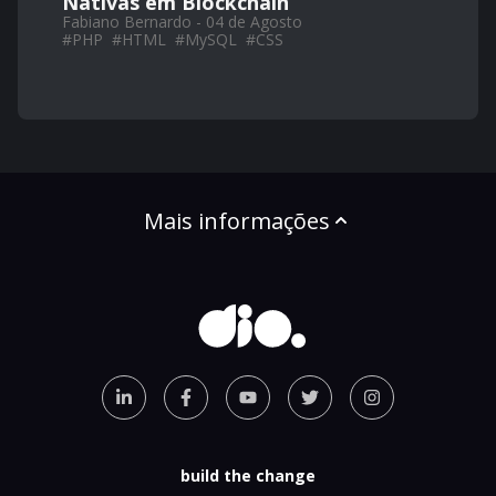
Nativas em Blockchain
Fabiano Bernardo - 04 de Agosto
#
PHP
#
HTML
#
MySQL
#
CSS
Mais informações
build the change