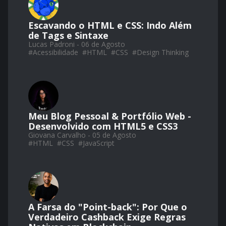
Escavando o HTML e CSS: Indo Além
de Tags e Sintaxe
Lucas Padroni - 06 de Agosto
#
Acessibilidade
#
HTML
#
CSS
#
Design Thinking
Meu Blog Pessoal & Portfólio Web -
Desenvolvido com HTML5 e CSS3
Giovana Carvalho - 05 de Agosto
#
HTML
#
CSS
#
JavaScript
A Farsa do "Point-back": Por Que o
Verdadeiro Cashback Exige Regras