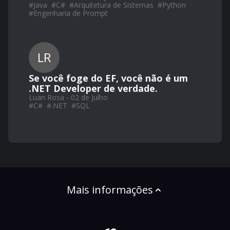
#
Java
#
C#
#
Arquitetura de Sistemas
#
Python
#
Engenharia de Prompt
LR
Se você foge do EF, você não é um
.NET Developer de verdade.
Luan Rosa - 02 de Julho
#
C#
#
.NET
#
SQL
Mais informações