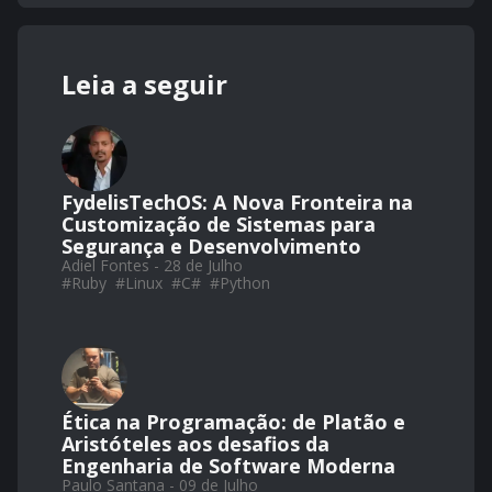
Leia a seguir
FydelisTechOS: A Nova Fronteira na
Customização de Sistemas para
Segurança e Desenvolvimento
Adiel Fontes - 28 de Julho
#
Ruby
#
Linux
#
C#
#
Python
Ética na Programação: de Platão e
Aristóteles aos desafios da
Engenharia de Software Moderna
Paulo Santana - 09 de Julho