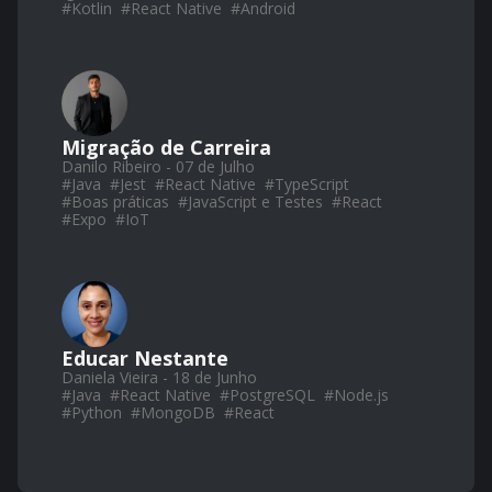
#
Kotlin
#
React Native
#
Android
Migração de Carreira
Danilo Ribeiro - 07 de Julho
#
Java
#
Jest
#
React Native
#
TypeScript
#
Boas práticas
#
JavaScript e Testes
#
React
#
Expo
#
IoT
Educar Nestante
Daniela Vieira - 18 de Junho
#
Java
#
React Native
#
PostgreSQL
#
Node.js
#
Python
#
MongoDB
#
React