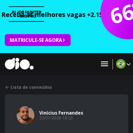
6
Receba as melhores vagas +2.150 cursos 
MATRICULE-SE AGORA
Lista de conteúdos
Vinícius Fernandes
22/01/2026 18:23