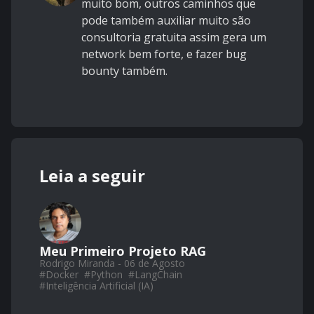
muito bom, outros caminhos que
pode também auxiliar muito são
consultoria gratuita assim gera um
network bem forte, e fazer bug
bounty também.
Leia a seguir
Meu Primeiro Projeto RAG
Rodrigo Miranda - 06 de Agosto
#
Docker
#
Python
#
LangChain
#
Inteligência Artificial (IA)