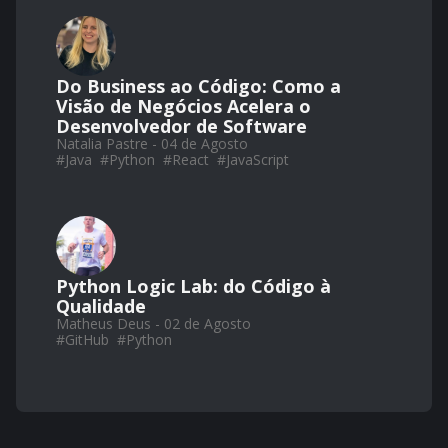
Do Business ao Código: Como a
Visão de Negócios Acelera o
Desenvolvedor de Software
Natalia Pastre - 04 de Agosto
#
Java
#
Python
#
React
#
JavaScript
Python Logic Lab: do Código à
Qualidade
Matheus Deus - 02 de Agosto
#
GitHub
#
Python