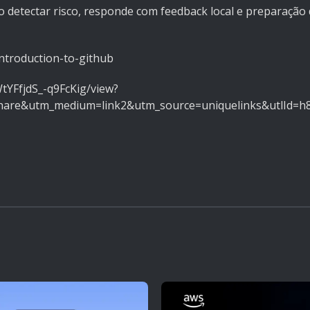
detectar risco, responde com feedback local e preparação d
introduction-to-github
YFfjdS_-q9FcKig/view?
are&utm_medium=link2&utm_source=uniquelinks&utlId=h