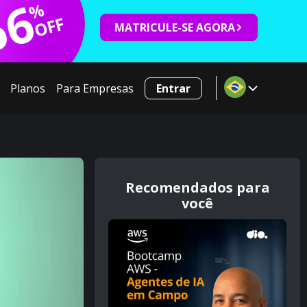
66
%
OFF
MATRICULE-SE AGORA
Planos
Para Empresas
Entrar
Recomendados para
você