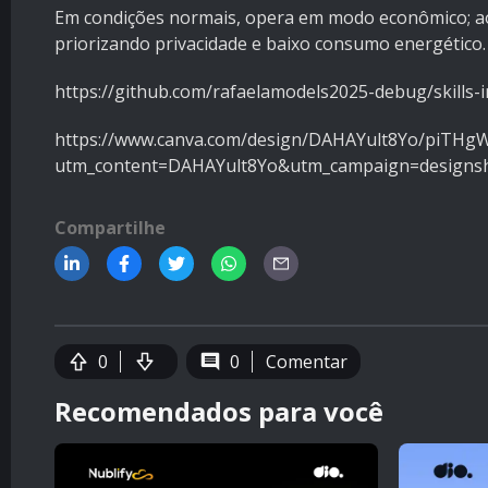
Em condições normais, opera em modo econômico; ao 
priorizando privacidade e baixo consumo energético.
https://github.com/rafaelamodels2025-debug/skills-
https://www.canva.com/design/DAHAYult8Yo/piTHgWt
utm_content=DAHAYult8Yo&utm_campaign=designsh
Compartilhe
0
0
Comentar
Recomendados para você