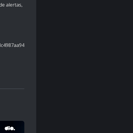
e alertas,
8c4987aa94