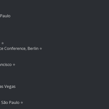
 Paulo
s
⭐️
ce Conference, Berlin
⭐️
ancisco
⭐️
as Vegas
, São Paulo
⭐️