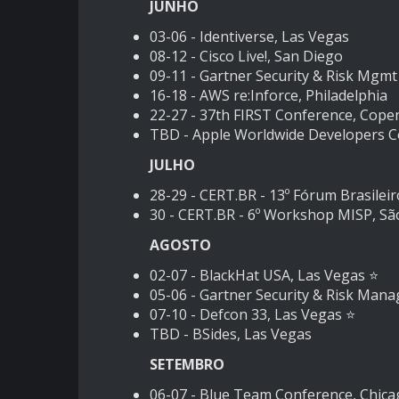
JUNHO
03-06 -
Identiverse, Las Vegas
08-12 -
Cisco Live!, San Diego
09-11 -
Gartner Security & Risk Mgmt
16-18 -
AWS re:Inforce, Philadelphia
22-27 -
37th FIRST Conference, Cop
TBD -
Apple Worldwide Developers 
JULHO
28-29 -
CERT.BR - 13º Fórum Brasileir
30 -
CERT.BR - 6º Workshop MISP, Sã
AGOSTO
02-07 -
BlackHat USA, Las Vegas
⭐️
05-06 -
Gartner Security & Risk Man
07-10 -
Defcon 33, Las Vegas
⭐️
TBD -
BSides, Las Vegas
SETEMBRO
06-07 -
Blue Team Conference, Chica