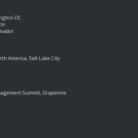
ington DC
tin
lvador
h America, Salt Lake City
anagement Summit, Grapevine