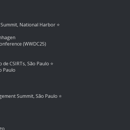
 Summit, National Harbor
⭐️
enhagen
Conference (WWDC25)
o de CSIRTs, São Paulo
⭐️
o Paulo
agement Summit, São Paulo
⭐️
go