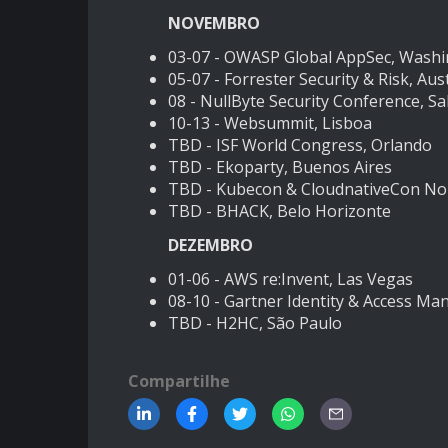
NOVEMBRO
03-07 -
OWASP Global AppSec, Wash
05-07 -
Forrester Security & Risk, Aus
08 -
NullByte Security Conference, Sa
10-13 -
Websummit, Lisboa
TBD -
ISF World Congress, Orlando
TBD -
Ekoparty, Buenos Aires
TBD -
Kubecon & CloudnativeCon Nort
TBD -
BHACK, Belo Horizonte
DEZEMBRO
01-06 -
AWS re:Invent, Las Vegas
08-10 -
Gartner Identity & Access M
TBD -
H2HC, São Paulo
Compartilhe