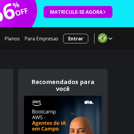
66
%
OFF
MATRICULE-SE AGORA
Planos
Para Empresas
Entrar
Recomendados para
você