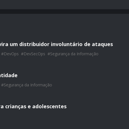
vira um distribuidor involuntário de ataques
#
DevOps
#
DevSecOps
#
Segurança da Informação
ntidade
#
Segurança da Informação
ra crianças e adolescentes