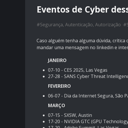
Eventos de Cyber des
#
Segurança, Autenticação, Autorização
#
Caso alguém tenha alguma dúvida, crítica 
mandar uma mensagem no linkedin e inte
JANEIRO
07-10 -
CES 2025, Las Vegas
27-28 -
SANS Cyber Threat Intelligen
FEVEREIRO
06-07 -
Dia da Internet Segura, São P
MARÇO
07-15 -
SXSW, Austin
17-20 -
NVIDIA GTC (GPU Technology 
17-20 -
Adobe Summit, Las Vegas