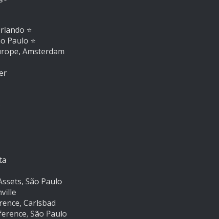
Orlando
⭐️
ão Paulo
⭐️
urope, Amsterdam
er
o
ta
 Assets, São Paulo
ville
rence, Carlsbad
rence, São Paulo