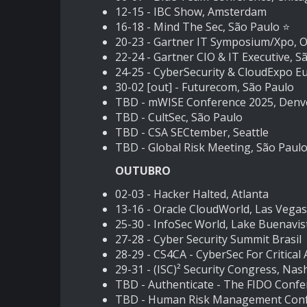
12-15 -
IBC Show, Amsterdam
16-18 -
Mind The Sec, São Paulo
⭐️
20-23 -
Gartner IT Symposium/Xpo, 
22-24 -
Gartner CIO & IT Executive, S
24-25 -
CyberSecurity & CloudExpo E
30-02 [out] -
Futurecom, São Paulo
TBD -
mWISE Conference 2025, Denv
TBD -
CultSec, São Paulo
TBD -
CSA SECtember, Seattle
TBD -
Global Risk Meeting, São Paul
OUTUBRO
02-03 -
Hacker Halted, Atlanta
13-16 -
Oracle CloudWorld, Las Vegas
25-30 -
InfoSec World, Lake Buenavis
27-28 -
Cyber Security Summit Brasil
28-29 -
CS4CA - CyberSec For Critical
29-31 -
(ISC)² Security Congress, Nash
TBD -
Authenticate - The FIDO Confe
TBD -
Human Risk Management Confe