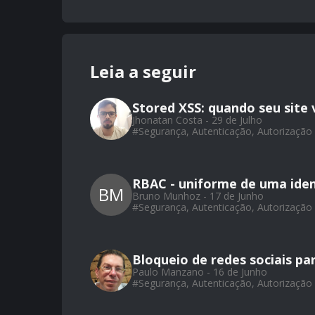
Leia a seguir
Stored XSS: quando seu site 
Jhonatan Costa - 29 de Julho
#
Segurança, Autenticação, Autorização
RBAC - uniforme de uma ide
BM
Bruno Munhoz - 17 de Junho
#
Segurança, Autenticação, Autorização
Bloqueio de redes sociais pa
Paulo Manzano - 16 de Junho
#
Segurança, Autenticação, Autorização