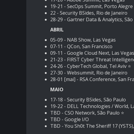
19-21 -
SecOps Summit, Porto Alegre
22 -
Security BSides, Rio de Janeiro
28-29 -
Gartner Data & Analytics, São
ABRIL
05-09 -
NAB Show, Las Vegas
07-11 -
QCon, San Francisco
09-11 -
Google Cloud Next, Las Vega
21-23 -
FIRST Cyber Threat Intelligen
24-26 -
CyberTech Global, Tel Aviv
⭐️
27-30 -
Websummit, Rio de Janeiro
28-01 [mai] -
RSA Conference, San Fr
MAIO
17-18 -
Security BSides, São Paulo
19-22 -
DELL Technologies / World, L
TBD -
CSO Network, São Paulo
⭐️
TBD -
Google I/O
TBD -
You Sh0t The Sheriff 17 (YSTS)