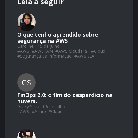
Leia a seguir
O que tenho aprendido sobre
segurança na AWS
Caroline - 15 de Julho
#
AWS
#
AWS IAM
#
AWS CloudTrail
#
Cloud
#
Segurança da Informação
#
AWS WAF
GS
FinOps 2.0: o fim do desperdício na
nuvem.
Gisely Silva - 06 de Julho
#
AWS
#
Azure
#
Cloud