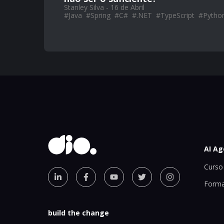
Stanley Silva - 16 de Abril
#
Java
#
Spring
#
C#
#
.NET
#
TypeScript
#
Pytho
AI Ag
Curso 
Forma
build the change