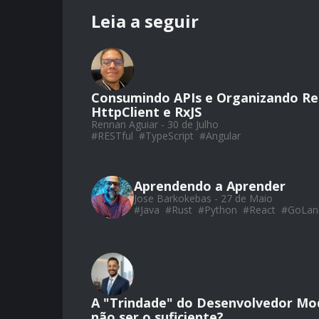
Leia a seguir
Consumindo APIs e Organizando Reg
HttpClient e RxJS
Rennan Aguiar - 30 de Julho
#
RESTful
#
TypeScript
#
Angular
Aprendendo a Aprender
Jose Barkokebas - 27 de Maio
#
Java
#
Rust
#
Python
#
React
#
GoLan
A "Trindade" do Desenvolvedor Mo
não ser o suficiente?