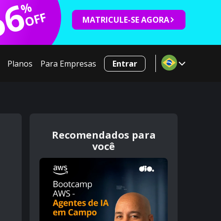
66
%
OFF
MATRICULE-SE AGORA
Planos
Para Empresas
Entrar
Recomendados para
você