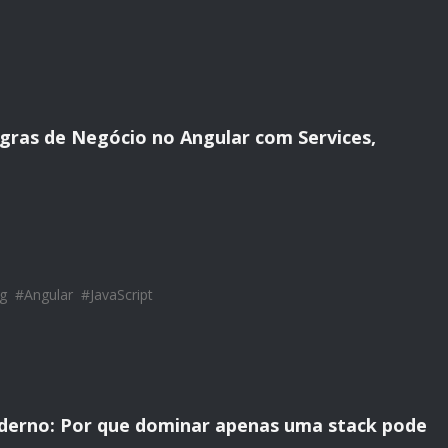
ras de Negócio no Angular com Services,
g
#
Angular
#
JavaScript
derno: Por que dominar apenas uma stack pode