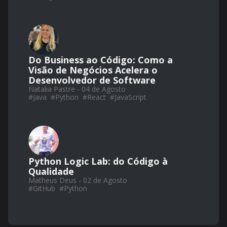
Do Business ao Código: Como a
Visão de Negócios Acelera o
Desenvolvedor de Software
Natalia Pastre - 04 de Agosto
#
Java
#
Python
#
React
#
JavaScript
Python Logic Lab: do Código à
Qualidade
Matheus Deus - 02 de Agosto
#
GitHub
#
Python