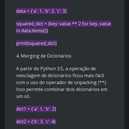
data = {'a': 1, 'b': 2, 'c': 3}
squared_dict = {key: value ** 2 for key, value
in data.items()}
print(squared_dict)
4. Merging de Dicionários
A partir do Python 3.5, a operação de
mesclagem de dicionários ficou mais fácil
com o uso do operador de unpacking (**).
Isso permite combinar dois dicionários em
um só.
dict1 = {'a': 1, 'b': 2}
dict2 = {'b': 3, 'c': 4}