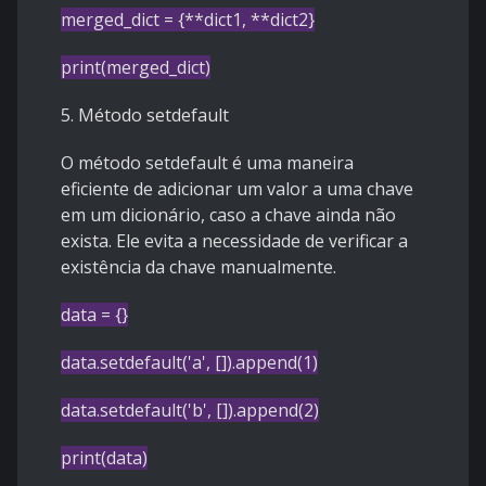
merged_dict = {**dict1, **dict2}
print(merged_dict)
5. Método setdefault
O método setdefault é uma maneira
eficiente de adicionar um valor a uma chave
em um dicionário, caso a chave ainda não
exista. Ele evita a necessidade de verificar a
existência da chave manualmente.
data = {}
data.setdefault('a', []).append(1)
data.setdefault('b', []).append(2)
print(data)