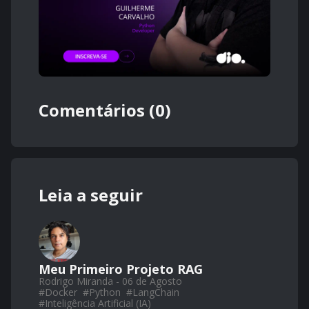
Comentários (0)
Leia a seguir
Meu Primeiro Projeto RAG
Rodrigo Miranda - 06 de Agosto
#
Docker
#
Python
#
LangChain
#
Inteligência Artificial (IA)