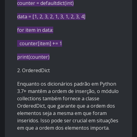
counter = defaultdict(int)
data = [1, 2, 3, 2, 1, 3, 1, 2, 3, 4]
for item in data:
counter[item] += 1
print(counter)
2. OrderedDict
Enquanto os dicionários padrão em Python
3.7+ mantêm a ordem de inserção, o módulo
collections também fornece a classe
OrderedDict, que garante que a ordem dos
elementos seja a mesma em que foram
inseridos. Isso pode ser crucial em situações
em que a ordem dos elementos importa.