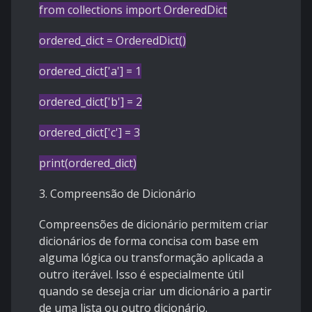
from collections import OrderedDict
ordered_dict = OrderedDict()
ordered_dict['a'] = 1
ordered_dict['b'] = 2
ordered_dict['c'] = 3
print(ordered_dict)
3. Compreensão de Dicionário
Compreensões de dicionário permitem criar
dicionários de forma concisa com base em
alguma lógica ou transformação aplicada a
outro iterável. Isso é especialmente útil
quando se deseja criar um dicionário a partir
de uma lista ou outro dicionário.