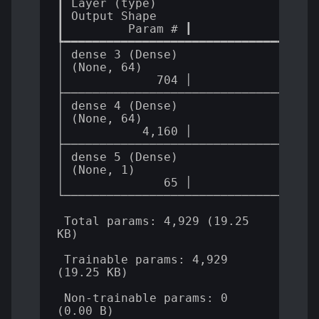
┃ Layer (type)                         
┃ Output Shape                
┃         Param # ┃

┡━━━━━━━━━━━━━━━━━━━━━━━━━━━━━━━━━━━━
│ dense_3 (Dense)                      
│ (None, 64)                  
│             704 │

├────────────────────────────────────
│ dense_4 (Dense)                      
│ (None, 64)                  
│           4,160 │

├────────────────────────────────────
│ dense_5 (Dense)                      
│ (None, 1)                   
│              65 │

└────────────────────────────────────
 Total params: 4,929 (19.25 
KB)

 Trainable params: 4,929 
(19.25 KB)

 Non-trainable params: 0 