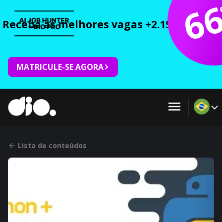
6
Receba as melhores vagas +2.150 cursos 
MATRICULE-SE AGORA
Lista de conteúdos