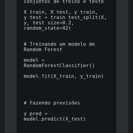
conjuntos de treino e teste

X_train, X_test, y_train, 
y_test = train_test_split(X, 
y, test_size=0.2, 
random_state=42)

# Treinando um modelo de 
Random Forest

model = 
RandomForestClassifier()

model.fit(X_train, y_train)

# Fazendo previsões

y_pred = 
model.predict(X_test)
