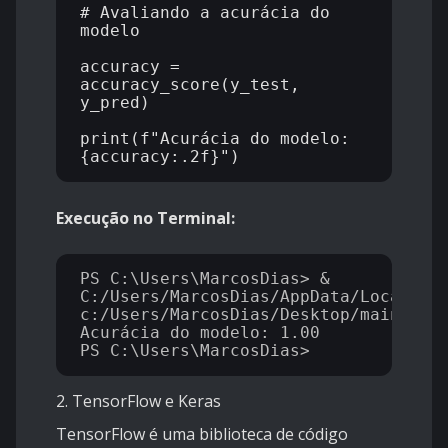
# Avaliando a acurácia do 
modelo

accuracy = 
accuracy_score(y_test, 
y_pred)

print(f"Acurácia do modelo: 
Execução no Terminal:
PS C:\Users\MarcosDias> & 
C:/Users/MarcosDias/AppData/Local/Mic
c:/Users/MarcosDias/Desktop/main.py

Acurácia do modelo: 1.00

2. TensorFlow e Keras
TensorFlow é uma biblioteca de código