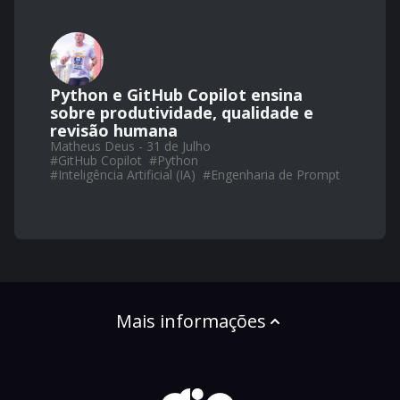
Python e GitHub Copilot ensina
sobre produtividade, qualidade e
revisão humana
Matheus Deus - 31 de Julho
#
GitHub Copilot
#
Python
#
Inteligência Artificial (IA)
#
Engenharia de Prompt
Mais informações