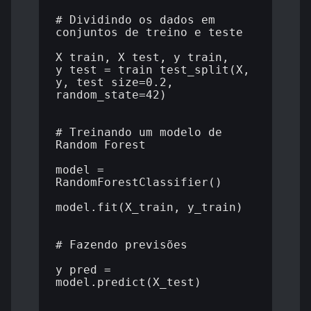
# Dividindo os dados em 
conjuntos de treino e teste

X_train, X_test, y_train, 
y_test = train_test_split(X, 
y, test_size=0.2, 
random_state=42)

# Treinando um modelo de 
Random Forest

model = 
RandomForestClassifier()

model.fit(X_train, y_train)

# Fazendo previsões

y_pred = 
model.predict(X_test)
