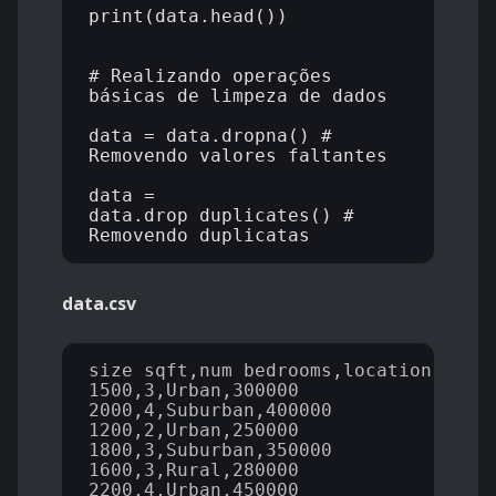
print(data.head())

# Realizando operações 
básicas de limpeza de dados

data = data.dropna() # 
Removendo valores faltantes

data = 
data.drop_duplicates() # 
data.csv
size_sqft,num_bedrooms,location,price
1500,3,Urban,300000

2000,4,Suburban,400000

1200,2,Urban,250000

1800,3,Suburban,350000

1600,3,Rural,280000

2200,4,Urban,450000
