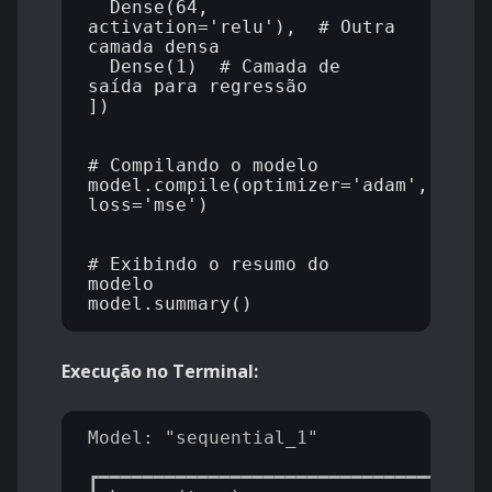
  Dense(64, 
activation='relu'),  # Outra 
camada densa

  Dense(1)  # Camada de 
saída para regressão

])

# Compilando o modelo

model.compile(optimizer='adam', 
loss='mse')

# Exibindo o resumo do 
modelo

Execução no Terminal:
Model: "sequential_1"

┏━━━━━━━━━━━━━━━━━━━━━━━━━━━━━━━━━━━━