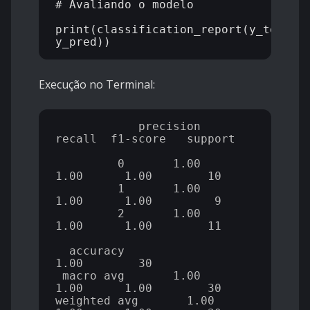
# Avaliando o modelo

print(classification_report(y_test, 
Execução no Terminal:
            precision    
recall  f1-score   support

         0       1.00      
1.00      1.00        10

         1       1.00      
1.00      1.00         9

         2       1.00      
1.00      1.00        11

  accuracy                           
1.00        30

 macro avg       1.00      
1.00      1.00        30

weighted avg       1.00      