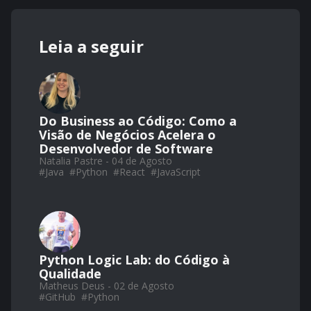
Leia a seguir
Do Business ao Código: Como a
Visão de Negócios Acelera o
Desenvolvedor de Software
Natalia Pastre - 04 de Agosto
#
Java
#
Python
#
React
#
JavaScript
Python Logic Lab: do Código à
Qualidade
Matheus Deus - 02 de Agosto
#
GitHub
#
Python