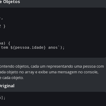
e Objetos
,

 }

a) {

tem ${pessoa.idade} anos`);

contendo objetos, cada um representando uma pessoa com
 cada objeto no array e exibe uma mensagem no console,
e cada objeto.
riginal
];
