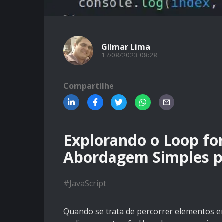
Gilmar Lima
17/08/2023 08:28
Compartilhe
Explorando o Loop fo
Abordagem Simples pa
#
JavaScript
Quando se trata de percorrer elementos em