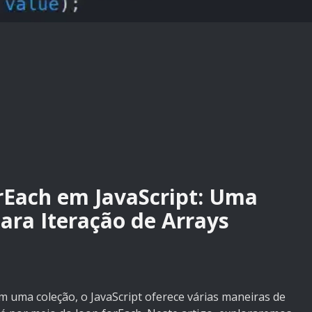
rEach em JavaScript: Uma
ra Iteração de Arrays
 uma coleção, o JavaScript oferece várias maneiras de