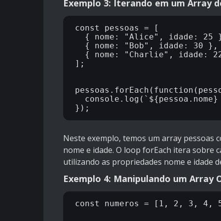
Exemplo 3: Iterando em um Array d
const pessoas = [

  { nome: "Alice", idade: 25 }
  { nome: "Bob", idade: 30 },

  { nome: "Charlie", idade: 22
];

pessoas.forEach(function(pesso
  console.log(`${pessoa.nome} 
Neste exemplo, temos um array pessoas 
nome e idade. O loop forEach itera sobre
utilizando as propriedades nome e idade d
Exemplo 4: Manipulando um Array O
const numeros = [1, 2, 3, 4, 5