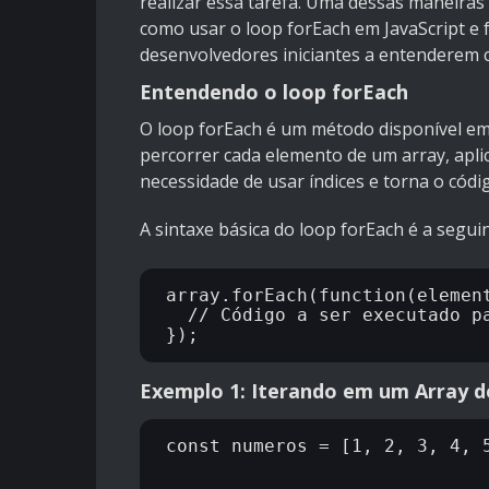
realizar essa tarefa. Uma dessas maneiras
como usar o loop forEach em JavaScript e
desenvolvedores iniciantes a entenderem c
Entendendo o loop forEach
O loop forEach é um método disponível em 
percorrer cada elemento de um array, apli
necessidade de usar índices e torna o códig
A sintaxe básica do loop forEach é a seguin
array.forEach(function(element
  // Código a ser executado pa
Exemplo 1: Iterando em um Array 
const numeros = [1, 2, 3, 4, 5