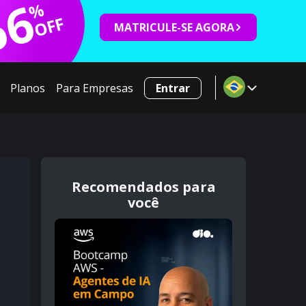
66
%
OFF
MATRICULE-SE AGORA
Planos
Para Empresas
Entrar
Recomendados para
você