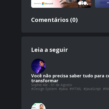
Comentários (0)
Leia a seguir
Você não precisa saber tudo para c
transformar
Sophie Ale - 01 de Agosto
#
Design System
#
Java
#
HTML
#
JavaScript
#
W