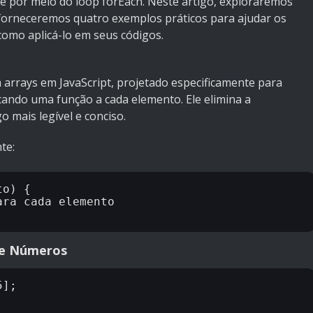
 é por meio do loop forEach. Neste artigo, exploraremos
 forneceremos quatro exemplos práticos para ajudar os
omo aplicá-lo em seus códigos.
arrays em JavaScript, projetado especificamente para
cando uma função a cada elemento. Ele elimina a
o mais legível e conciso.
te:
o) {

ra cada elemento

de Números
];
