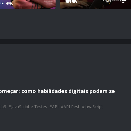
omeçar: como habilidades digitais podem se
eb3
#
JavaScript e Testes
#
API
#
API Rest
#
JavaScript